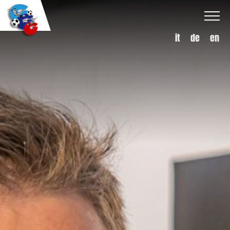
it
de
en