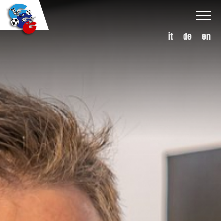
it
de
en