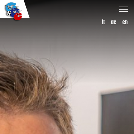
it
de
en