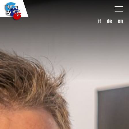
it
de
en