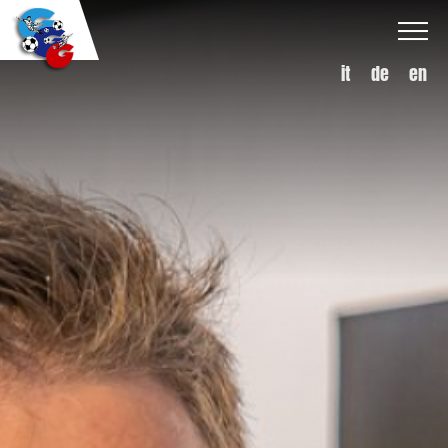
it
de
en