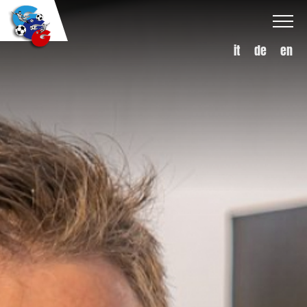
it
de
en