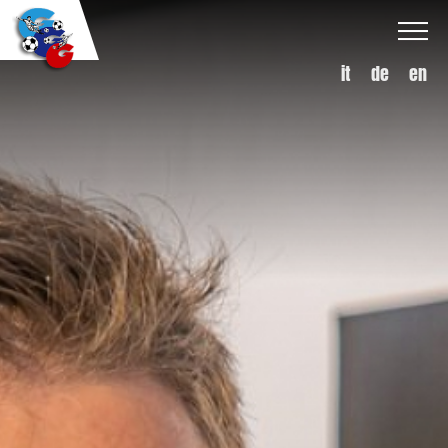
it
de
en