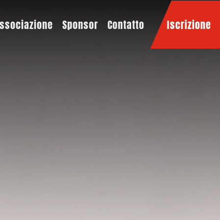
ssociazione
Sponsor
Contatto
Iscrizione
it
de
en