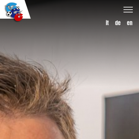
it
de
en