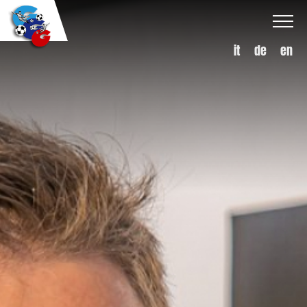
it
de
en