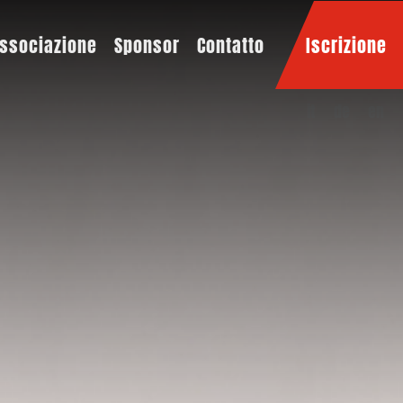
ssociazione
Sponsor
Contatto
Iscrizione
it
de
en