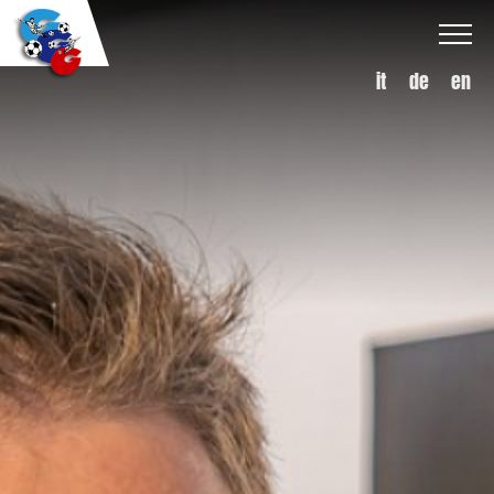
it
de
en