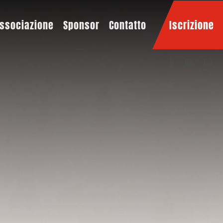
ssociazione
Sponsor
Contatto
Iscrizione
it
de
en