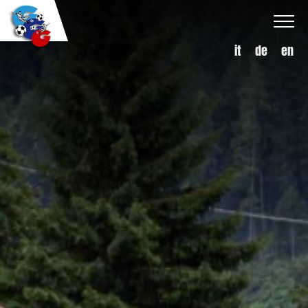
it
de
en