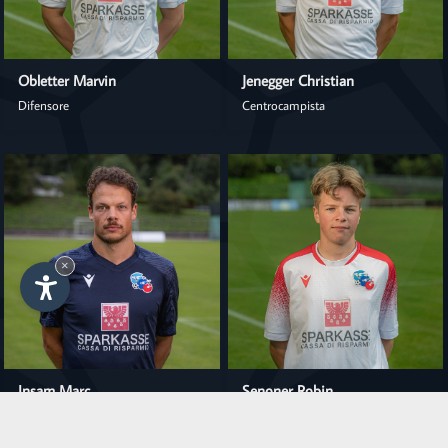
Obletter Marvin
Jenegger Christian
Difensore
Centrocampista
×
Insam Marc
Senoner Robin
Centrocampista
Centrocampista